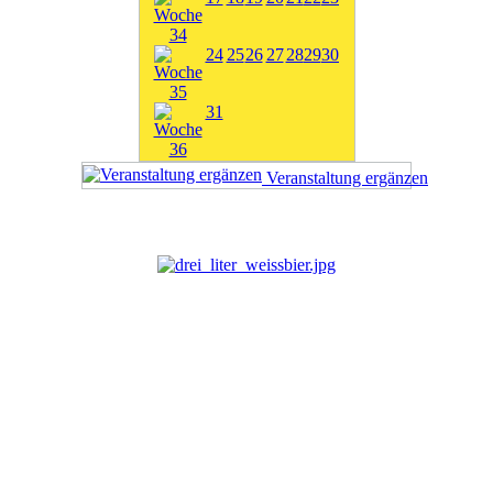
24
25
26
27
28
29
30
31
Veranstaltung ergänzen