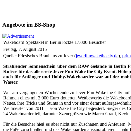
Angebote im BS-Shop
Wakeboard-Spektakel in Berlin lockte 17.000 Besucher
Freitag, 7. August 2015
Quelle: Friesisches Brauhaus zu Jever (
jeverfunwakethecity.de
),
prim
Strahlender Sonnenschein über dem RAW-Gelände in Berlin Fri
Kulisse für das allererste Jever Fun Wake the City Event. Höhe
auch für Anfänger und Hobby-Wakeboarder war auf der mobile
Wasser.
Wer am vergangenen Wochenende zu Jever Fun Wake the City auf das
Rahmen eines mit 2.000 Euro dotierten Wettbewerbs die Wakeboard-E
Neues, ihre Tricks und Stunts in und vor einer derart außergewöhnli
Weltmeister von 2011 – von Wake the City begeistert. Sieger des
24 Wakeboarder teil, darunter Szenegrößen wie Marco Gradl, Kevin 
Für die Besucher hieß es aber nicht nur Zuschauen und Anfeuern, M
die Füße zu schnallen und das Wakeboarden auszuprobieren – natür