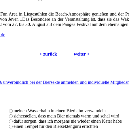
er Fun Area in Liegestühlen die Beach-Atmosphäre genießen und der P
r von Jever. „Das Besondere an der Veranstaltung ist, dass sie das W
st vom 27. bis 30. August auf dem Pangea Festival auf dem ehemaligen
.de
< zurück
weiter >
 & unverbindlich bei der Biersekte anmelden und individuelle Mitglied
meinen Wasserhahn in einen Bierhahn verwandeln
sicherstellen, dass mein Bier niemals warm und schal wird
dafür sorgen, dass ich morgens nie wieder einen Kater habe
einen Tempel für den Biersektenguru errichten