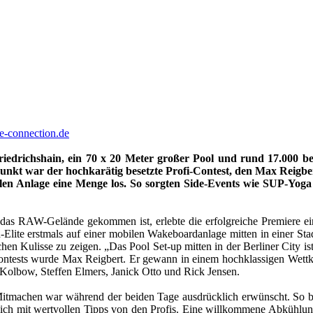
e-connection.de
edrichshain, ein 70 x 20 Meter großer Pool und rund 17.000 be
punkt war der hochkarätig besetzte Profi-Contest, den Max Reigbe
n Anlage eine Menge los. So sorgten Side-Events wie SUP-Yoga
 RAW-Gelände gekommen ist, erlebte die erfolgreiche Premiere eine
lite erstmals auf einer mobilen Wakeboardanlage mitten in einer Sta
chen Kulisse zu zeigen. „Das Pool Set-up mitten in der Berliner City i
 Contests wurde Max Reigbert. Er gewann in einem hochklassigen We
Kolbow, Steffen Elmers, Janick Otto und Rick Jensen.
itmachen war während der beiden Tage ausdrücklich erwünscht. So bot 
lich mit wertvollen Tipps von den Profis. Eine willkommene Abkühl