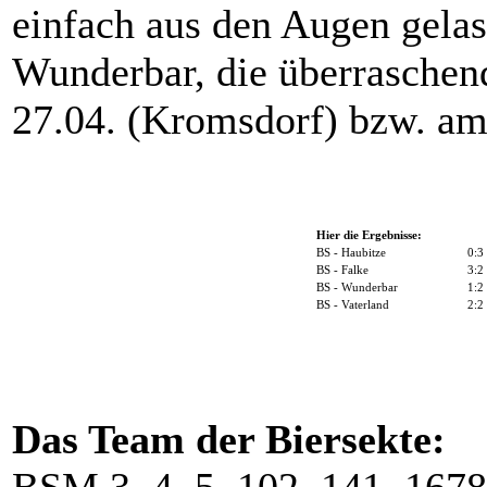
einfach aus den Augen gela
Wunderbar, die überraschen
27.04. (Kromsdorf) bzw. am 
Hier die Ergebnisse:
BS - Haubitze
0:3
BS - Falke
3:2
BS - Wunderbar
1:2
BS - Vaterland
2:2
Das Team der Biersekte: