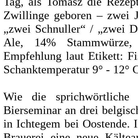
Tag, als Tomasz die Rezept
Zwillinge geboren – zwei J
„zwei Schnuller“ / „zwei Dr
Ale, 14% Stammwürze,
Empfehlung laut Etikett: F
Schanktemperatur 9° - 12° 
Wie die sprichwörtlich
Bierseminar an drei belgisc
in Ichtegem bei Oostende.
Brauerei eine neue Kältea