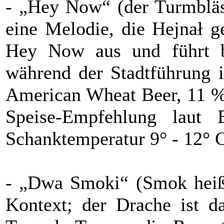
- „Hey Now“ (der Turmbläse
eine Melodie, die Hejnał g
Hey Now aus und führt be
während der Stadtführung i
American Wheat Beer, 11 %
Speise-Empfehlung laut E
Schanktemperatur 9° - 12° 
- „Dwa Smoki“ (Smok heißt
Kontext; der Drache ist d