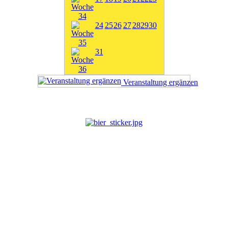
24
25
26
27
28
29
30
31
Veranstaltung ergänzen