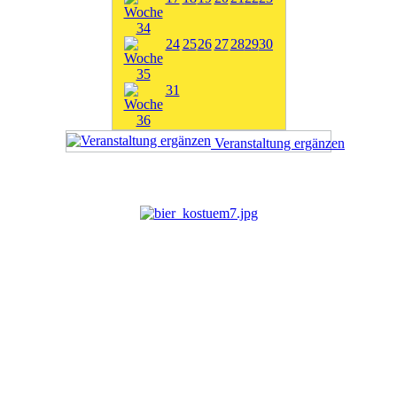
24
25
26
27
28
29
30
31
Veranstaltung ergänzen