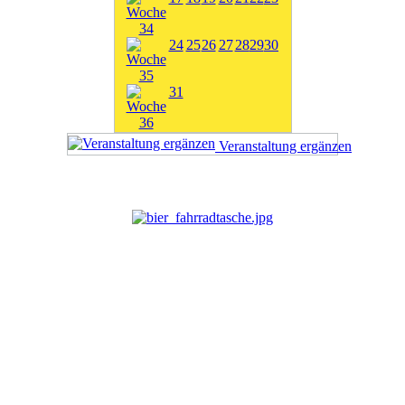
24
25
26
27
28
29
30
31
Veranstaltung ergänzen