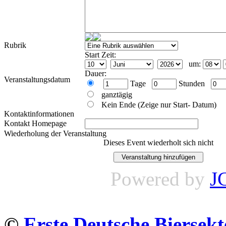
Rubrik
Start Zeit:
um:
Dauer:
Veranstaltungsdatum
Tage
Stunden
ganztägig
Kein Ende (Zeige nur Start- Datum)
Kontaktinformationen
Kontakt Homepage
Wiederholung der Veranstaltung
Dieses Event wiederholt sich nicht
Powered by
J
©
Erste Deutsche Biersekt