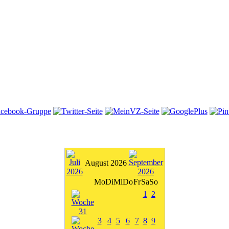
August 2026
Mo
Di
Mi
Do
Fr
Sa
So
1
2
3
4
5
6
7
8
9