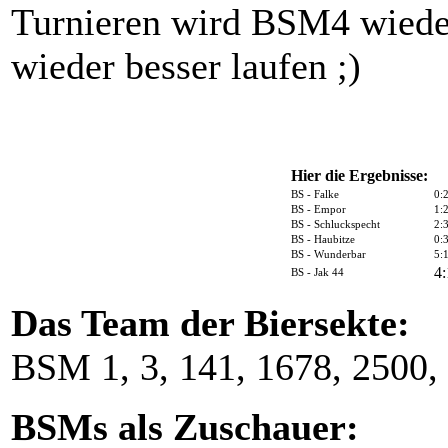
Turnieren wird BSM4 wieder 
wieder besser laufen ;)
Hier die Ergebnisse:
BS - Falke
0:
BS - Empor
1:
BS - Schluckspecht
2:
BS - Haubitze
0:
BS - Wunderbar
5:
4:
BS - Jak 44
Das Team der Biersekte:
BSM 1, 3, 141, 1678, 2500,
BSMs als Zuschauer: