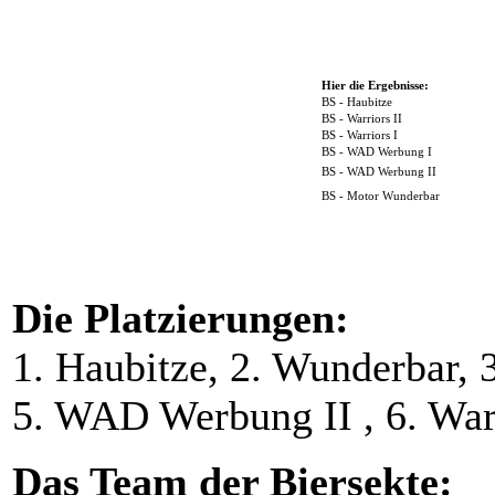
Hier die Ergebnisse:
BS -
Haubitze
BS -
Warriors II
BS - Warriors I
BS -
WAD Werbung I
BS -
WAD Werbung II
BS -
Motor Wunderbar
Die Platzierungen:
1. Haubitze, 2. Wunderbar, 
5. WAD Werbung II , 6. Warr
Das Team der Biersekte: