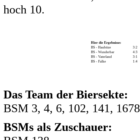
hoch 10.
Hier die Ergebnisse:
BS - Haubitze
3:2
BS - Wunderbar
4:3
BS - Vaterland
3:1
BS - Falke
1:4
Das Team der Biersekte:
BSM 3, 4, 6, 102, 141, 1678
BSMs als Zuschauer: