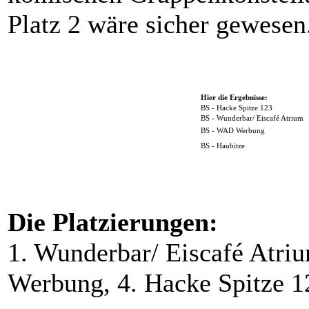
Platz 2 wäre sicher gewesen
Hier die Ergebnisse:
BS -
Hacke Spitze 123
BS - Wunderbar/ Eiscafé Atrium
BS -
WAD Werbung
BS -
Haubitze
Die Platzierungen:
1. Wunderbar/ Eiscafé Atri
Werbung, 4. Hacke Spitze 12