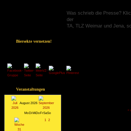
Bier
Spass
Was schrieb die Presse? Klic
Gästebuch
der
Links
TA, TLZ Weimar und Jena, s
Kontakt
Biersekte vernetzen!
Biersekte empfehlen:
Biersekten-Gruppen bei:
Veranstaltungen
August 2026
< 
Mo
Di
Mi
Do
Fr
Sa
So
1
2