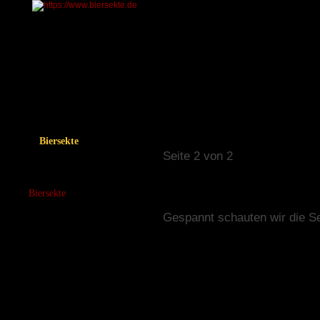
Start
Der Biersektenverein
Forum
Online-Shop
Inhalts
Entern oder Kentern
Biersekte
Seite 2 von 2
Startseite
Aktuell
Biersekte
Anmeldung
Gespannt schauten wir die S
Mitgliederliste
Fanshop
Events (Bilder & Berichte)
Sportevents
Pressestimmen
Trainingslager
Biersekte unterstützt!
Biersekte unterstützen?
Vereinslogos & Vorlagen