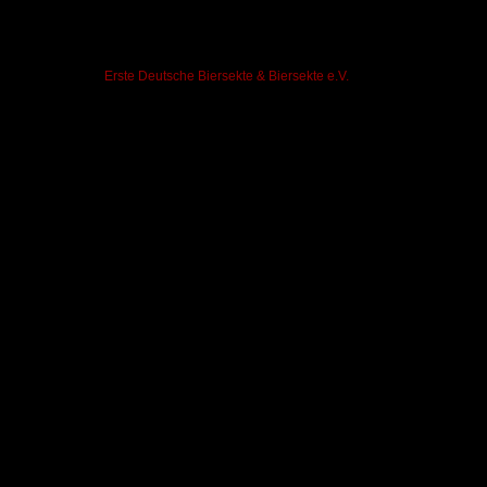
©
Erste Deutsche Biersekte & Biersekte e.V.
2001 - 2025 (Softwar