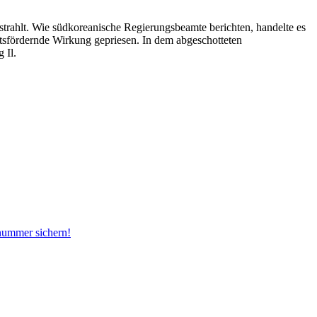
trahlt. Wie südkoreanische Regierungsbeamte berichten, handelte es
tsfördernde Wirkung gepriesen. In dem abgeschotteten
 Il.
snummer sichern!