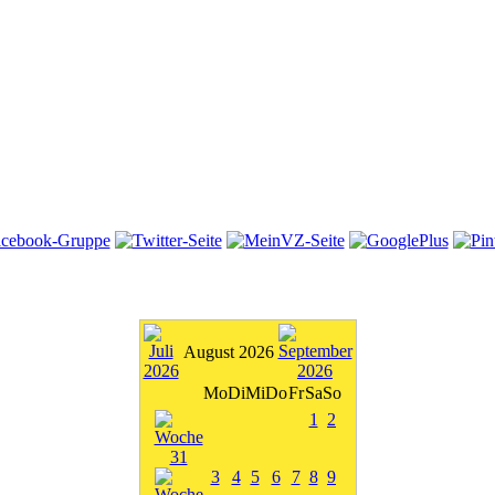
August 2026
Mo
Di
Mi
Do
Fr
Sa
So
1
2
3
4
5
6
7
8
9