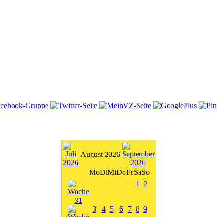
August 2026
Mo
Di
Mi
Do
Fr
Sa
So
1
2
3
4
5
6
7
8
9