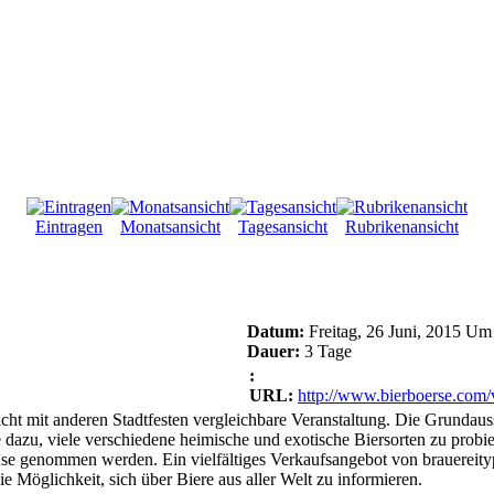
Eintragen
Monatsansicht
Tagesansicht
Rubrikenansicht
Datum:
Freitag, 26 Juni, 2015 Um
Dauer:
3 Tage
:
URL:
http://www.bierboerse.com/
icht mit anderen Stadtfesten vergleichbare Veranstaltung. Die Grundaus
e dazu, viele verschiedene heimische und exotische Biersorten zu probier
use genommen werden. Ein vielfältiges Verkaufsangebot von brauereit
 Möglichkeit, sich über Biere aus aller Welt zu informieren.