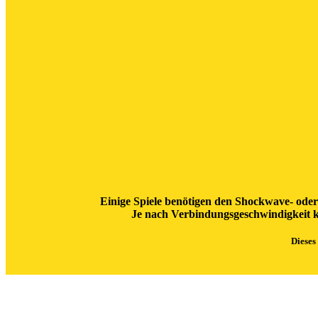
Einige Spiele benötigen den Shockwave- ode
Je nach Verbindungsgeschwindigkeit k
Dieses