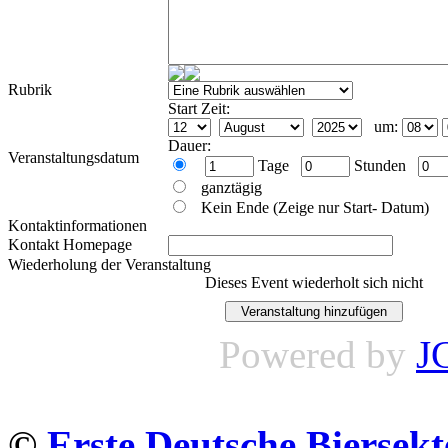
Rubrik
Start Zeit:
um:
Dauer:
Veranstaltungsdatum
Tage
Stunden
ganztägig
Kein Ende (Zeige nur Start- Datum)
Kontaktinformationen
Kontakt Homepage
Wiederholung der Veranstaltung
Dieses Event wiederholt sich nicht
Powered by
J
©
Erste Deutsche Biersekt