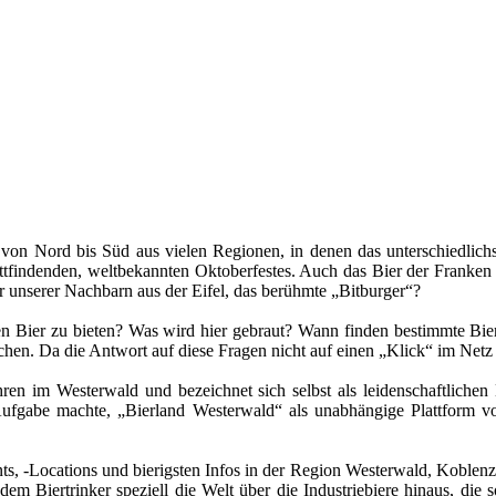
t von Nord bis Süd aus vielen Regionen, in denen das unterschiedlich
tattfindenden, weltbekannten Oktoberfestes. Auch das Bier der Franke
er unserer Nachbarn aus der Eifel, das berühmte „Bitburger“?
n Bier zu bieten? Was wird hier gebraut? Wann finden bestimmte Bier-
en. Da die Antwort auf diese Fragen nicht auf einen „Klick“ im Netz 
ahren im Westerwald und bezeichnet sich selbst als leidenschaftliche
Aufgabe machte, „Bierland Westerwald“ als unabhängige Plattform vo
s, -Locations und bierigsten Infos in der Region Westerwald, Koblenz
em Biertrinker speziell die Welt über die Industriebiere hinaus, die