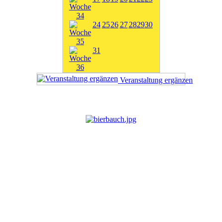
24
25
26
27
28
29
30
31
Veranstaltung ergänzen