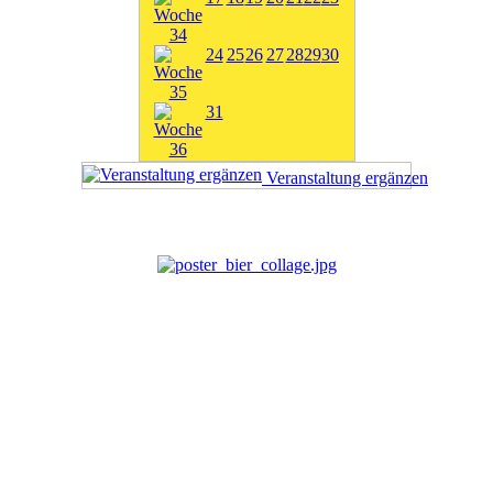
24
25
26
27
28
29
30
31
Veranstaltung ergänzen