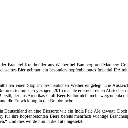
 der Brauerei Kundmüller aus Weiher bei Bamberg und Matthew Col
nsames Bier gebraut: ein besonders hopfenbetontes Imperial IPA mit
enthalten einen Stop im beschaulichen Weiher eingelegt. Die Ausz
Braumeister auf sich gezogen. 2015 machte er erneut einen Abstecher
 Bierstil, der aus Amerikas Craft-Beer-Kultur nicht mehr wegzudenke
 und die Entwicklung in der Braubranche.
 in Deutschland an eine Biersorte wie ein India Pale Ale gewagt. Doc
 für ihre hopfenbetonten Biere bereits mehrfach wichtige Branchen
n.“ Und dies wurde nun in die Tat umgesetzt.